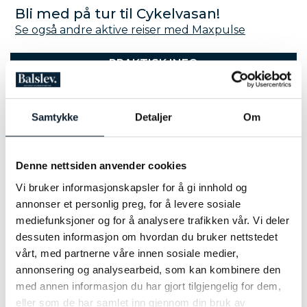
Bli med på tur til Cykelvasan!
Se også andre aktive reiser med Maxpulse
PRAKTISK INFO
Lenke til hjemmesiden til Cycklevasa:
klikk her
Lenke til busstransport Mora-Sälen:
Vasaloppet -
Samtykke
Detaljer
Om
Buss till start och tillbaka
SE FILM
Denne nettsiden anvender cookies
Vi bruker informasjonskapsler for å gi innhold og
annonser et personlig preg, for å levere sosiale
mediefunksjoner og for å analysere trafikken vår. Vi deler
dessuten informasjon om hvordan du bruker nettstedet
vårt, med partnerne våre innen sosiale medier,
annonsering og analysearbeid, som kan kombinere den
med annen informasjon du har gjort tilgjengelig for dem,
eller som de har samlet inn gjennom din bruk av