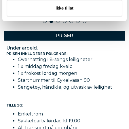
Ikke tillat
1
2
3
4
5
6
7
PRISER
Under arbeid.
PRISEN INKLUDERER FØLGENDE:
Overnatting i 8-sengs leiligheter
1 x middag fredag kveld
1 x frokost lørdag morgen
Startnummer til Cykelvasan 90
Sengetøy, håndkle, og utvask av leilighet
TILLEGG:
Enkeltrom
Sykkelparty lørdag kl 19.00
All transport på egenhånd