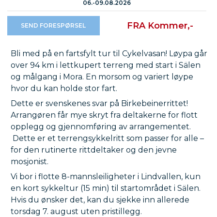
06.-09.08.2026
FRA Kommer,-
SEND FORESPØRSEL
Bli med på en fartsfylt tur til Cykelvasan! Løypa går
over 94 km i lettkupert terreng med start i Sälen
og målgang i Mora. En morsom og variert løype
hvor du kan holde stor fart.
Dette er svenskenes svar på Birkebeinerrittet!
Arrangøren får mye skryt fra deltakerne for flott
opplegg og gjennomføring av arrangementet.
Dette er et terrengsykkelritt som passer for alle –
for den rutinerte rittdeltaker og den jevne
mosjonist.
Vi bor i flotte 8-mannsleiligheter i Lindvallen, kun
en kort sykkeltur (15 min) til startområdet i Sälen.
Hvis du ønsker det, kan du sjekke inn allerede
torsdag 7. august uten pristillegg.