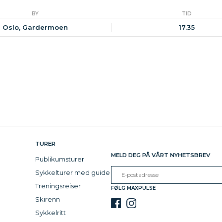
BY
TID
Oslo, Gardermoen
17.35
TURER
MELD DEG PÅ VÅRT NYHETSBREV
Publikumsturer
Sykkelturer med guide
Treningsreiser
FØLG MAXPULSE
Skirenn
Sykkelritt