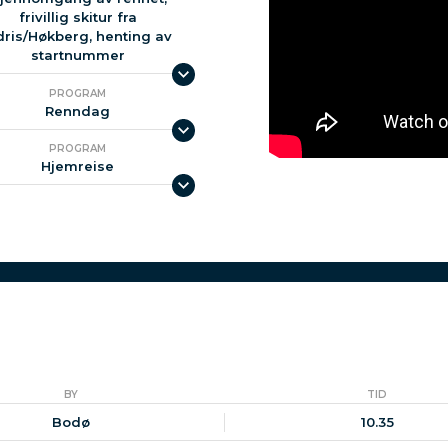
frivillig skitur fra
dris/Høkberg, henting av
startnummer
PROGRAM
Renndag
PROGRAM
Hjemreise
BY
TID
Bodø
10.35