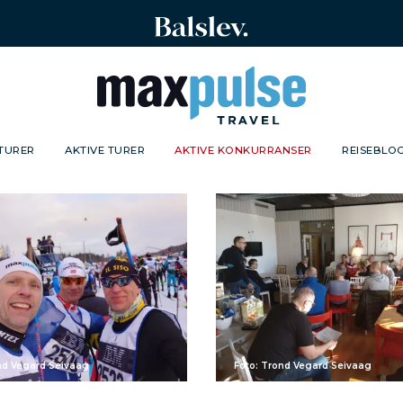
TURER
AKTIVE TURER
AKTIVE KONKURRANSER
REISEBLO
nd Vegard Seivaag
Foto: Trond Vegard Seivaag