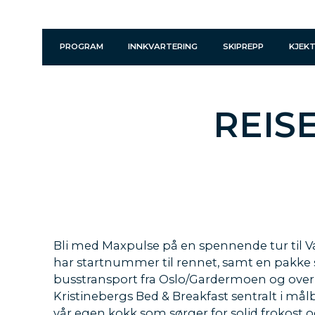
PROGRAM
INNKVARTERING
SKIPREPP
KJEKT
REIS
Bli med Maxpulse på en spennende tur til 
har startnummer til rennet, samt en pakke
busstransport fra Oslo/Gardermoen og over
Kristinebergs Bed & Breakfast sentralt i må
vår egen kokk som sørger for solid frokos