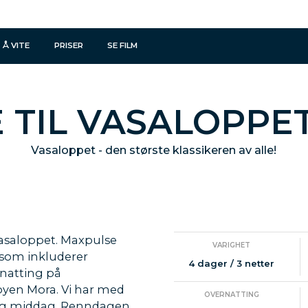
 Å VITE
PRISER
SE FILM
E TIL VASALOPPET
Vasaloppet - den største klassikeren av alle!
Vasaloppet. Maxpulse
VARIGHET
 som inkluderer
4 dager / 3 netter
natting på
lbyen Mora. Vi har med
OVERNATTING
t og middag. Renndagen