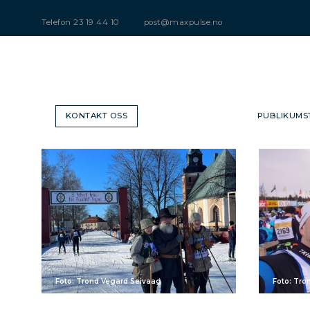
Telefon
23 19 44 10
post@maxpulse.no
KONTAKT OSS
PUBLIKUMS
Foto: Trond Vegard Seivaag
Foto: Tro