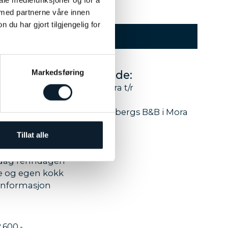
 med partnerne våre innen
u har gjort tilgjengelig for
PRISER
Markedsføring
 som inkluderer følgende:
Sport 19/Gardermoen til Mora t/r
t i Sälen
delt dobbeltrom på Kristinebergs B&B i Mora
Tillat alle
 rennet
iddag renndagen
ce og egen kokk
informasjon
.600,-