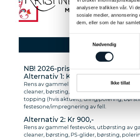
analysere trafikken vår. Vi 
sosiale medier, annonsering 
dem, eller som de har samlet
Samtykkevalg
SKIPREPP
Nødvendig
NB! 2026-priser
Alternativ 1: Kr. 1 200,-
Ikke tillat
Rens av gammel festevoks, utbørsting av g
cleaner, børsting, PS-glider, børsting, long d
topping (hvis aktuelt), uling/polering, børst
festesone/impregnering av fell.
Alternativ 2: Kr 900,-
Rens av gammel festevoks, utbørsting av g
cleaner, børsting, PS-glider, børsting, poler