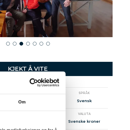
1
2
3
4
5
6
7
KJEKT Å VITE
STED
SPRÅK
Mora
Svensk
Om
INNBYGGERTALL
VALUTA
Ca. 12000
Svenske kroner
iale mediefunksjoner og for å