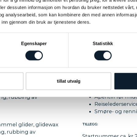
deler dessuten informasjon om hvordan du bruker nettstedet vårt,
og analysearbeid, som kan kombinere den med annen informasjon d
 inn gjennom din bruk av tjenestene deres.
Egenskaper
Statistikk
Pris kr 9 800,-
Buss fra Oslo S 
Buss til rennstar
Innkvartering i 
3 x frokost
tillat utvalg
3 x middag
ammel glider, glidewax
Pastalunsj etter
istance glider, børsting,
Aperitiff før m
ing, rubbing av
Reiselederservi
Smøre- og renn
ammel glider, glidewax
TILLEGG:
ing, rubbing av
Startnummer ca. kr 2