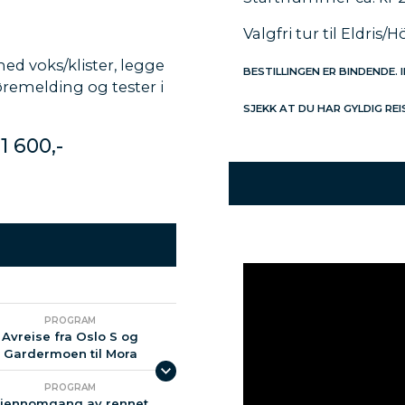
Valgfri tur til Eldris
ed voks/klister, legge
BESTILLINGEN ER BINDENDE. 
øremelding og tester i
SJEKK AT DU HAR GYLDIG RE
 1 600,-
PROGRAM
Avreise fra Oslo S og
Gardermoen til Mora
PROGRAM
jennomgang av rennet,