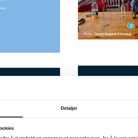
VÅG
Foto: Trond Vegard Seivaag
LAND
ebergs Bed &
Sverige
Detaljer
st
TIDSFORSKJELL FRA NORGE
og sentralt beliggende bosted
ookies
Samme som i Norge
tinebergs Bed & Breakfast
 1 km fra Vasaloppssporet.
 for å gi innhold og annonser et personlig preg, for å levere sos