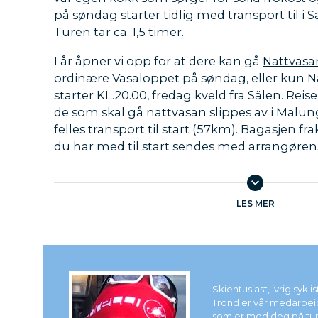
på søndag starter tidlig med transport til i S
Turen tar ca. 1,5 timer.
I år åpner vi opp for at dere kan gå
Nattvasa
ordinære Vasaloppet på søndag, eller kun N
starter KL.20.00, fredag kveld fra Sälen. Reisen
de som skal gå nattvasan slippes av i Malun
felles transport til start (57km). Bagasjen fra
du har med til start sendes med arrangørens
Hjemreise blir som vanlig mandags morgen.
transport Malung-Sälen må påregnes. Du ka
eller klassisk.
Tilbudet gjelder KUN Nattvas
LES MER
Interessert? Send e-post til Trond Vegard:
t
Reise til Vasaloppet med Max
opplevelse!
Skientusiast, ivrig sykli
Trond er vår medarbei
Se også andre konkurranser du kan være m
som er med deg på tu