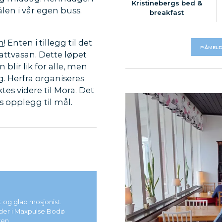
Kristinebergs bed &
älen i vår egen buss.
breakfast
n
! Enten i tillegg til det
PÅMELD
attvasan. Dette løpet
 blir lik for alle, men
g. Herfra organiseres
ktes videre til Mora. Det
 opplegg til mål.
 Ekstra kostnad for
n velge mellom fristil
an 90km.
vs@iil.no
pulse - en
st og glad mosjonist.
der i Maxpulse Bodø
ed på
ren.