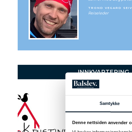
TROND VEGARD SEI
Reiseleder
INNKVARTERING
Kristin
Samtykke
Breakfa
Et hyggelig 
Denne nettsiden anvender c
i Mora. Kris
ligger knapt
Vi bruker informasjonskapsler