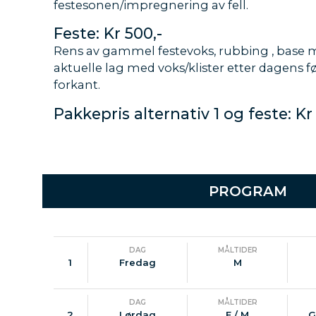
festesonen/impregnering av fell.
Feste: Kr 500,-
Rens av gammel festevoks, rubbing , base m
aktuelle lag med voks/klister etter dagens f
forkant.
Pakkepris alternativ 1 og feste: Kr
PROGRAM
DAG
MÅLTIDER
1
Fredag
M
DAG
MÅLTIDER
2
Lørdag
F / M
G